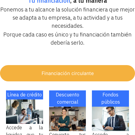
Tu financiación
, a tu manera
Ponemos a tu alcance la solución financiera que mejor
se adapta a tu empresa, a tu actividad y a tus
necesidades.
Porque cada caso es único y tu financiación también
debería serlo.
Financiación circulante
Línea de crédito
Descuento
Fondos
comercial
públicos
Accede a la
liquidez que tu
Convierte tus
Accede a