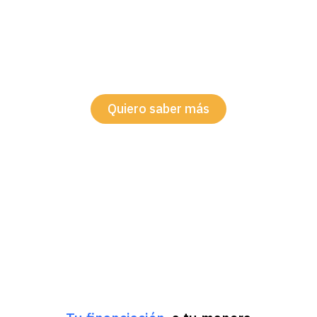
Buscamos y comparamos entre múltiples
opciones hasta encontrar la financiación que
mejor encaja con tu empresa.
Con condiciones claras y sin complicaciones.
Quiero saber más